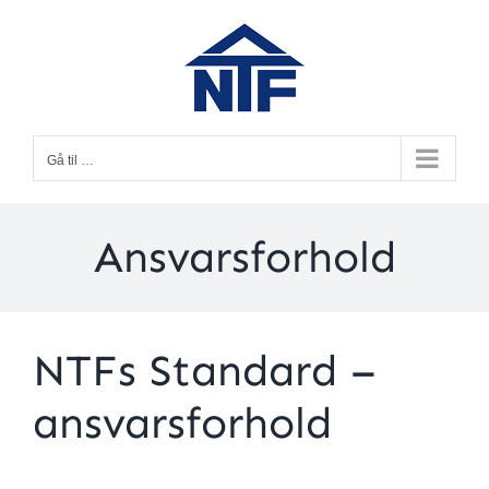
Skip
to
content
Gå til …
Ansvarsforhold
NTFs Standard –
ansvarsforhold