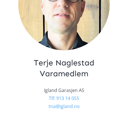
Terje Naglestad
Varamedlem
Igland Garasjen AS
Tlf: 913 14 055
tna@igland.no