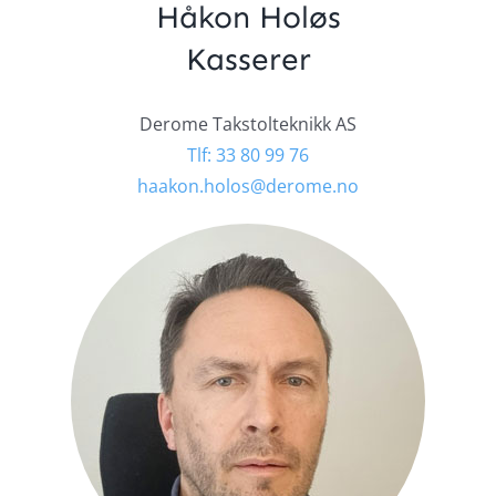
Håkon Holøs
Kasserer
Derome Takstolteknikk AS
Tlf: 33 80 99 76
haakon.holos@derome.no