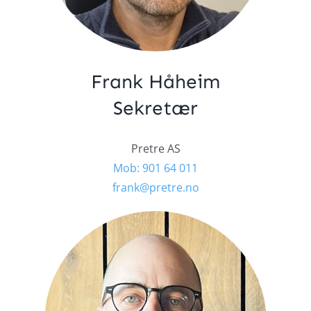
Frank Håheim
Sekretær
Pretre AS
Mob: 901 64 011
frank@pretre.no