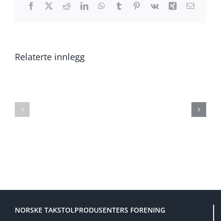
Facebook
X
Reddit
LinkedIn
WhatsApp
Tumblr
Pinterest
Vk
Xing
E-
post
Relaterte innlegg
Generalforsamling
Generalf
og
og
fagmøte
fagmøte
2025
2024
NORSKE TAKSTOLPRODUSENTERS FORENING