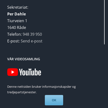
Sekretariat:
Per Dahle
Tiurveien 1
1640 Råde
Telefon:
948 39 950
E-post:
Send e-post
VÅR VIDEOSAMLING
Denne nettsiden bruker informasjonskapsler og
tredjepartstjenester.
OK
Copyright 2021 NTF -
Utviklet av
Nett
aktiv
.no