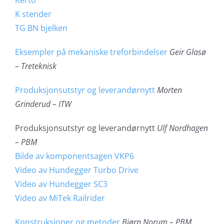
Kerto
K stender
TG BN bjelken
Eksempler på mekaniske treforbindelser
Geir Glasø
– Treteknisk
Produksjonsutstyr og leverandørnytt
Morten
Grinderud – ITW
Produksjonsutstyr og leverandørnytt
Ulf Nordhagen
– PBM
Bilde av komponentsagen VKP6
Video av Hundegger Turbo Drive
Video av Hundegger SC3
Video av MiTek Railrider
Konstruksjoner og metoder
Bjørn Norum – PBM