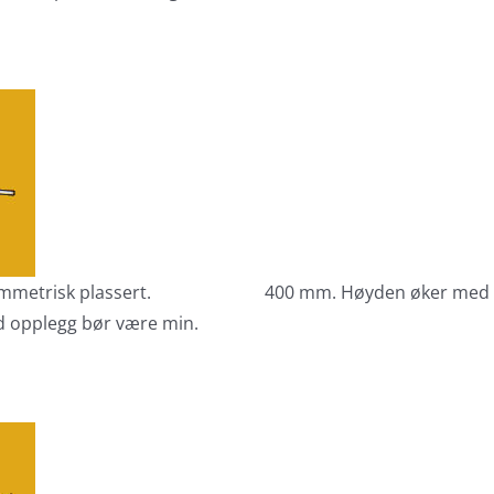
mmetrisk plassert.
400 mm. Høyden øker med s
d opplegg bør være min.