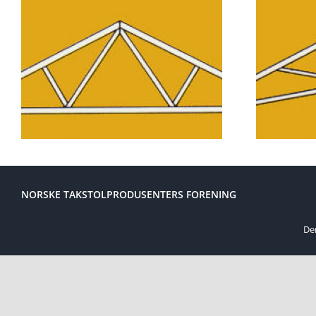
Sal
NORSKE TAKSTOLPRODUSENTERS FORENING
Den
Sekretariat:
Per Dahle
Tiurveien 1
1640 Råde
Telefon:
948 39 950