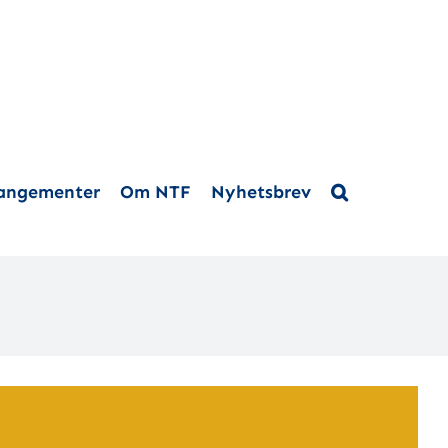
rangementer
Om NTF
Nyhetsbrev