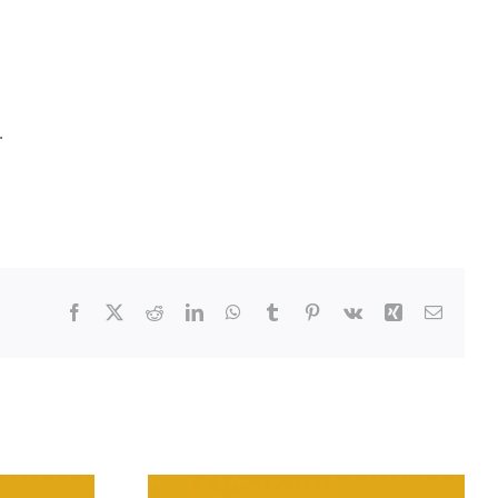
.
Facebook
X
Reddit
LinkedIn
WhatsApp
Tumblr
Pinterest
Vk
Xing
E-
post