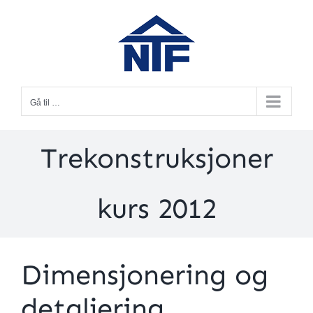
Skip
to
content
Gå til …
Trekonstruksjoner
kurs 2012
Dimensjonering og
detaljering