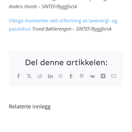
Anders Homb – SINTEF/Byggforsk
Viktige momenter ved utforming av lavenergi- og
passivhus
Trond Bøhlerengen – SINTEF/Byggforsk
Del denne artikkelen:
Facebook
X
Reddit
LinkedIn
WhatsApp
Tumblr
Pinterest
Vk
Xing
E-
post
Relaterte innlegg
Generalforsamling
Generalf